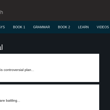
sh
AYS
BOOK 1
GRAMMAR
BOOK 2
LEARN
VIDEOS
l
is controversial plan...
re battling...