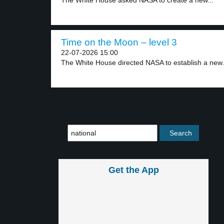
The White House asked NASA to create a new...
Time on the Moon – level 3
22-07-2026 15:00
The White House directed NASA to establish a new.
Get the App