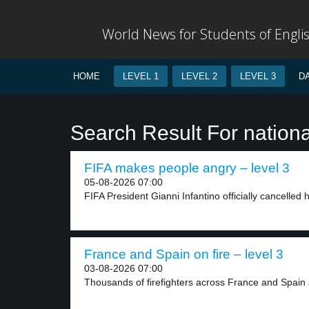
World News for Students of Engli
HOME
LEVEL 1
LEVEL 2
LEVEL 3
D
Search Result For nationa
FIFA makes people angry – level 3
05-08-2026 07:00
FIFA President Gianni Infantino officially cancelled h
France and Spain on fire – level 3
03-08-2026 07:00
Thousands of firefighters across France and Spain a