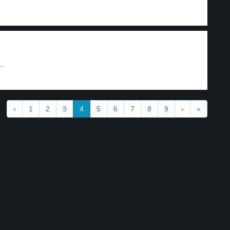
..
‹
1
2
3
4
5
6
7
8
9
›
»