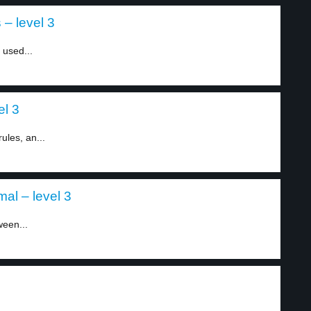
– level 3
 used...
el 3
ules, an...
al – level 3
ween...