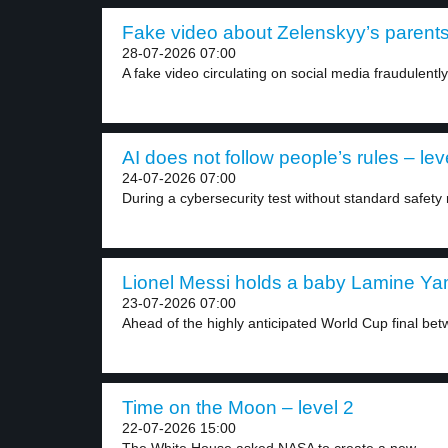
Fake video about Zelenskyy’s parents 
28-07-2026 07:00
A fake video circulating on social media fraudulently
AI does not follow people’s rules – lev
24-07-2026 07:00
During a cybersecurity test without standard safety r
Lionel Messi holds a baby Lamine Yam
23-07-2026 07:00
Ahead of the highly anticipated World Cup final bet
Time on the Moon – level 2
22-07-2026 15:00