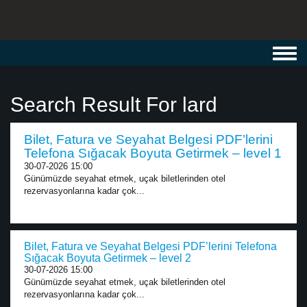
Toggl
navig
Search Result For lard
Bilet, Fatura ve Seyahat Belgesi PDF’lerini
Telefona Sığacak Boyuta Getirmek – level 1
30-07-2026 15:00
Günümüzde seyahat etmek, uçak biletlerinden otel
rezervasyonlarına kadar çok...
Bilet, Fatura ve Seyahat Belgesi PDF’lerini Telefona
Sığacak Boyuta Getirmek – level 2
30-07-2026 15:00
Günümüzde seyahat etmek, uçak biletlerinden otel
rezervasyonlarına kadar çok...