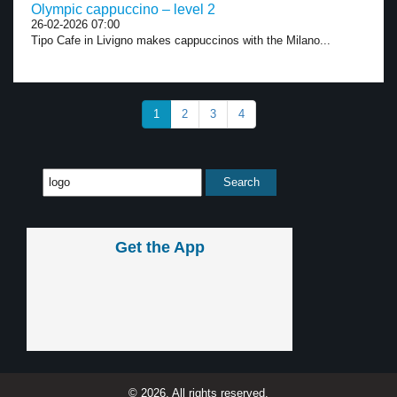
Olympic cappuccino – level 2
26-02-2026 07:00
Tipo Cafe in Livigno makes cappuccinos with the Milano...
1
2
3
4
Get the App
© 2026, All rights reserved.