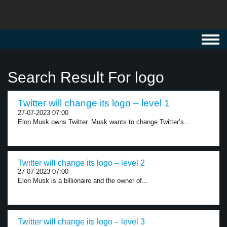
Toggl
navig
Search Result For logo
Twitter will change its logo – level 1
27-07-2023 07:00
Elon Musk owns Twitter. Musk wants to change Twitter’s...
Twitter will change its logo – level 2
27-07-2023 07:00
Elon Musk is a billionaire and the owner of...
Twitter will change its logo – level 3